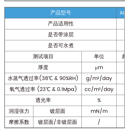
产品型号
ALO
产品适用性
是否带涂层
是否可水煮
测试项目
单位
典
厚度
μm
水蒸气透过率(38℃ & 90%RH)
g/m²/day
氧气透过率 (23℃ & 0.1Mpa)
cc/m²/day
透光率
%
润湿张力
镀层面
mN/m
摩擦系数
镀层面/非镀层面
/