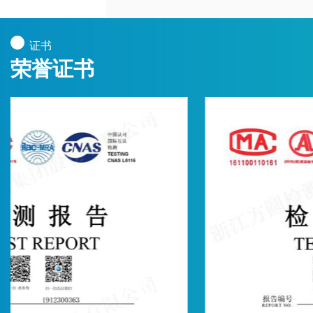
了良好的声誉。
2013年，长宇荣获“国家高新技术企业”称号，目
证书
前已有100余项实用新型专利，多项发明专利。
荣誉证书
公司已通过ISO9001质量管理体系认证，产品符
合SGS检测、FDA检测。
公司秉承“做百年企业”的理念，以开放的精神广
泛吸收国内外先进的生产技术和管理经验，不断
创造价值，回馈社会。