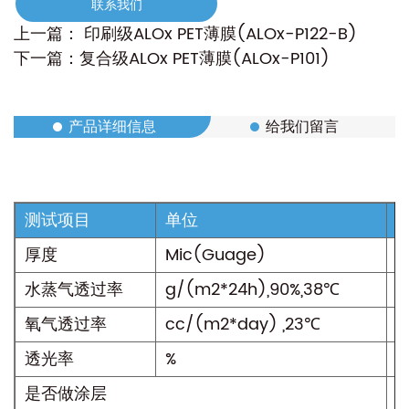
• 接触AlOx涂层面导辊无伤痕、磕伤，辊面光洁；导
联系我们
辊转动灵活无卡点，导辊之间无速差，运转中无明显
上一篇： 印刷级ALOx PET薄膜(ALOx-P122-B)
跳动
下一篇：复合级ALOx PET薄膜(ALOx-P101)
• 配合专用柔软的复合胶水进行复合，上胶量适当减
少。
产品详细信息
给我们留言
• 生产过程中，尽可能减小各层薄膜张力，包括PE膜
面，以减少内应力，避免ALOX层龟裂而影响阻隔
性。
测试项目
单位
• 建议产品在使用时拆开包装使用，若使用剩下小卷
膜需重新用铝箔包好，避免涂层受潮影响阻隔性 。
厚度
Mic(Guage)
1
• 不建议用于中间层复合，避免复合膜脱层 。
水蒸气透过率
g/(m2*24h),90%,38℃
1.
• 本产品建议3个月内使用，不建议客户留大量库存
氧气透过率
cc/(m2*day) ,23℃
0
。
透光率
%
8
• 建议干式复合，不建议无溶剂复合 。
是否做涂层