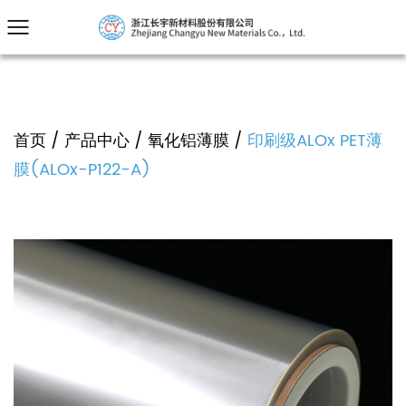
首页
/
产品中心
/
氧化铝薄膜
/
印刷级ALOx PET薄
膜(ALOx-P122-A)