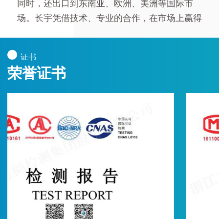
同时，还出口到东南亚、欧洲、美洲等国际市
场。长宇凭借技术、专业的合作，在市场上赢得
了良好的声誉。
2013年，长宇荣获“国家高新技术企业”称号，目
证书
前已有100余项实用新型专利，多项发明专利。
荣誉证书
公司已通过ISO9001质量管理体系认证，产品符
合SGS检测、FDA检测。
公司秉承“做百年企业”的理念，以开放的精神广
泛吸收国内外先进的生产技术和管理经验，不断
创造价值，回馈社会。