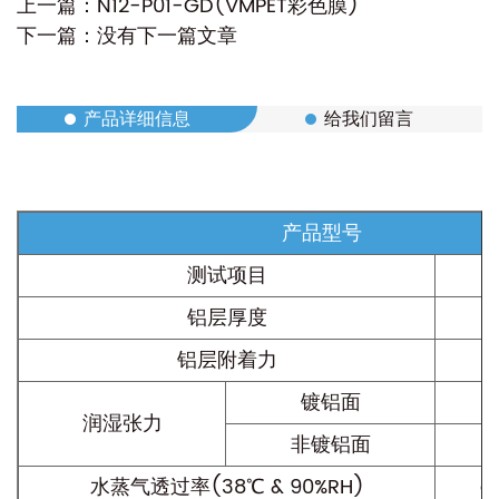
上一篇：N12-P01-GD(VMPET彩色膜)
下一篇：没有下一篇文章
产品详细信息
给我们留言
产品型号
测试项目
铝层厚度
铝层附着力
镀铝面
润湿张力
非镀铝面
水蒸气透过率(38℃ & 90%RH)
g