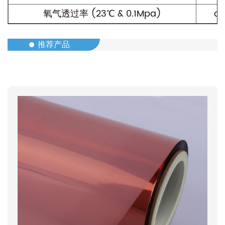
氧气透过率 (23℃ & 0.1Mpa)
cc
推荐产品